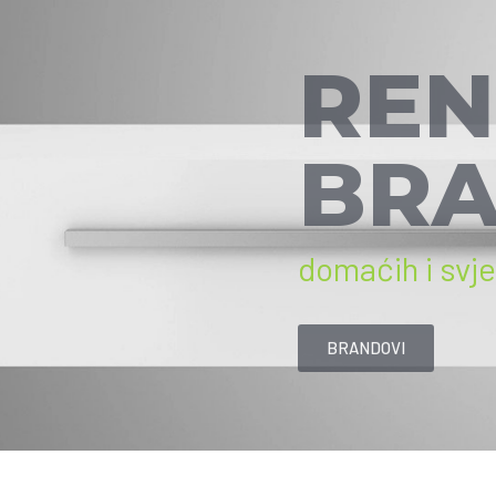
REN
BRA
domaćih i svj
BRANDOVI