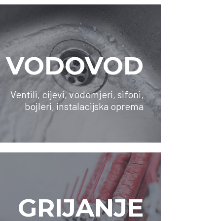
VODOVOD
Ventili, cijevi, vodomjeri, sifoni,
bojleri, instalacijska oprema
SAZNAJTE VIŠE
GRIJANJE