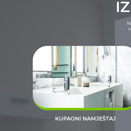
I
Na
n
KUPAONI NAMJEŠTAJ