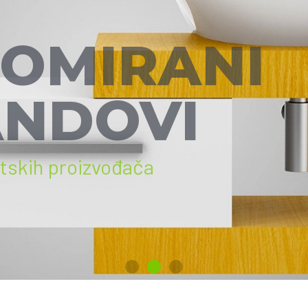
OMIRANI
NDOVI
etskih proizvođača