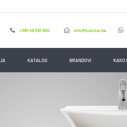
+387 49 591 500
info@hcentar.ba
IJA
KATALOG
BRANDOVI
KAKO 