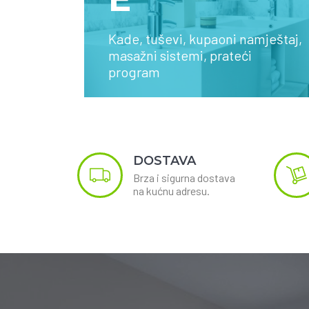
Kade, tuševi, kupaoni namještaj,
SAZNAJTE VIŠE
masažni sistemi, prateći
program
DOSTAVA
Brza i sigurna dostava
na kućnu adresu.