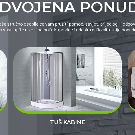
ZDVOJENA PONU
še stručno osoblje će vam pružiti pomoć, savjet, prijedlog ili odgo
a vaše upite u vezi najbolje kupovine i odabira najkvalitetnije ponud
TUŠ KABINE